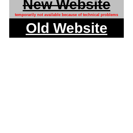
New Website
temporarily not available because of technical problems
Old Website