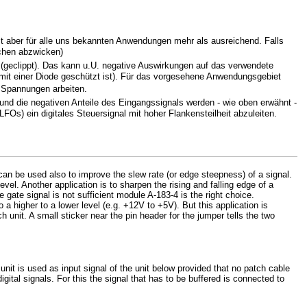
 aber für alle uns bekannten Anwendungen mehr als ausreichend. Falls
nchen abzwicken)
n (geclippt). Das kann u.U. negative Auswirkungen auf das verwendete
mit einer Diode geschützt ist). Für das vorgesehene Anwendungsgebiet
en Spannungen arbeiten.
und die negativen Anteile des Eingangssignals werden - wie oben erwähnt -
Os) ein digitales Steuersignal mit hoher Flankensteilheit abzuleiten.
 It can be used also to improve the slew rate (or edge steepness) of a signal.
evel. Another application is to sharpen the rising and falling edge of a
e gate signal is not sufficient module A-183-4 is the right choice.
 higher to a lower level (e.g. +12V to +5V). But this application is
ch unit.
A small sticker near the pin header for the jumper tells the two
 unit is used as input signal of the unit below provided that no patch cable
igital signals. For this the signal that has to be buffered is connected to