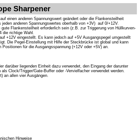
lope Sharpener
s auf einen anderen Spannungswert geändert oder die Flankensteilheit
nes jeden anderen Spannungswertes oberhalb von +3V) auf 0/+12V.
e Flankensteilheit erforderlich sein (z.B. zur Triggerung von Hüllkurven-
 die richtige Wahl.
auf +12V eingestellt. Es kann jedoch auf +5V Ausgangspegel umgestellt
. Die Pegel-Einstellung mit Hilfe der Steckbrücke ist global und kann
chen Positionen für die Ausgangsspannung (+12V oder +5V) an.
der darüber liegenden Einheit dazu verwendet, den Eingang der darunter
 als Clock/Trigger/Gate-Buffer oder -Vervielfacher verwendet werden.
t) an allen vier Ausgängen.
chnischen Hinweise