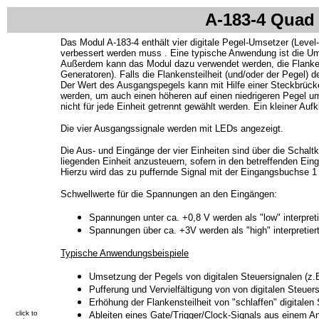
A-183-4 Quad 
Das Modul A-183-4 enthält vier digitale Pegel-Umsetzer (Level
verbessert werden muss . Eine typische Anwendung ist die Um
Außerdem kann das Modul dazu verwendet werden, die Flankenst
Generatoren). Falls die Flankensteilheit (und/oder der Pegel) d
Der Wert des Ausgangspegels kann mit Hilfe einer Steckbrück
werden, um auch einen höheren auf einen niedrigeren Pegel um
nicht für jede Einheit getrennt gewählt werden. Ein kleiner Au
Die vier Ausgangssignale werden mit LEDs angezeigt.
Die Aus- und Eingänge der vier Einheiten sind über die Schalt
liegenden Einheit anzusteuern, sofern in den betreffenden Ein
Hierzu wird das zu puffernde Signal mit der Eingangsbuchse 1 
Schwellwerte für die Spannungen an den Eingängen:
Spannungen unter ca. +0,8 V werden als "low" interpreti
Spannungen über ca. +3V werden als "high" interpretiert
Typische Anwendungsbeispiele
Umsetzung der Pegels von digitalen Steuersignalen (z.
Pufferung und Vervielfältigung von
von digitalen Steuer
Erhöhung der Flankensteilheit von "schlaffen" digitalen
click to
Ableiten eines Gate/Trigger/Clock-Signals aus einem A