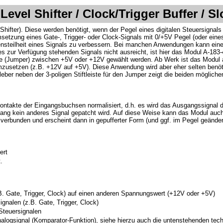
Level Shifter / Clock/Trigger Buffer / S
-Shifter). Diese werden benötigt, wenn der Pegel eines digitalen Steuersignal
setzung eines Gate-, Trigger- oder Clock-Signals mit 0/+5V Pegel (oder ei
eilheit eines Signals zu verbessern. Bei manchen Anwendungen kann eine gut
es zur Verfügung stehenden Signals nicht ausreicht, ist hier das Modul A-183-4
e (Jumper) zwischen +5V oder +12V gewählt werden. Ab Werk ist das Modul 
zusetzen (z.B. +12V auf +5V). Diese Anwendung wird aber eher selten benötigt
fkleber neben der 3-poligen Stiftleiste für den Jumper zeigt die beiden mögli
kontakte der Eingangsbuchsen normalisiert, d.h. es wird das Ausgangssignal 
gang kein anderes Signal gepatcht wird. Auf diese Weise kann das Modul auch
verbunden und erscheint dann in gepufferter Form (und ggf. im Pegel geänder
ert
.
B. Gate, Trigger, Clock) auf einen anderen Spannungswert (+12V oder +5V)
signalen (z.B. Gate, Trigger, Clock)
 Steuersignalen
nalogsignal (Komparator-Funktion), siehe hierzu auch die untenstehenden te