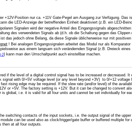
r +12V-Position nur ca. +11V Gate-Pegel am Ausgang zur Verfügung. Das ist
ann die LED-Anzeige der betreffenden Einheit deaktiviert (z.B. ein LED-Bei
ipolaren Signalen wird der negative Anteil des Eingangssignals abgeschnitte
ltung des verwendeten Signals ab (d.h. ob die Schaltung gegen das Clippen 
) ist das jedoch ohne Belang, da diese Signale üblicherweise nur mit positiv
ignet
! Bei analogen Eingangssignalen arbeitet das Modul nur als Komparator 
ielsweise aus einem langsam sich verändernden Signal (z.B. Dreieck eines LF
) kann man den Umschaltpunkt auch einstellbar machen.
3-2
quired if the level of a digital control signal has to be increased or decreased.
ock signal with 0/+5V voltage level (or any level beyond +3V) to 0/+12 voltage l
ast rising edge may be required. If the slew rate (and/or level) of the availabl
V or +5V. The factory setting is +12V. But it can be changed to convert also a
s global, i.e. it is valid for all four units and cannot be set individually for ea
he switching contacts of the input sockets, i.e. the output signal of the upper
 module can be used also as clock/trigger/gate buffer or buffered multiple for d
 then at all four outputs.