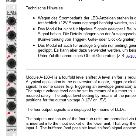
enlarge
Technische Hinweise
Wegen des Strombedarfs der LED-Anzeigen stehen in de
tatsächlich +12V Spannungspegel benötigt werden, so k
Das Modul ist
nicht für bipolare Signale
geeignet ! Bei b
Signal haben. Die Details hängen von der Ausgangsscha
(Konvertierung von Trigger-, Gate- oder Clock-Signalen
Das Modul ist auch für
analoge Signale nur bedingt gee
geclippt. Es kann aber dazu verwendet werden, um beisp
Unter Zuhilfenahme eines Offset-Generators (z.B.
A-18
Module A-183-4 is a fourfold level shifter. A level shifter is re
A typical application is the conversion of a gate, trigger or cl
signal. In some cases (e.g. triggering an envelope generator) a f
The output voltage level can be set by means of a jumper to +12
required rarely. The output level setting by means of the jumper i
positions for the output voltage (+12V or +5V).
The four output signals are displayed by means of LEDs.
The outputs and inputs of the four sub-units are normalled via t
is inserted into the input socket of the lower unit. That way the
input 1. The buffered (and possible level shifted) signal appears