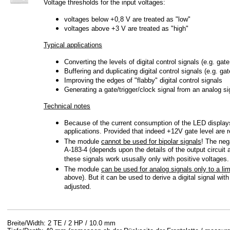
Voltage thresholds for the input voltages:
voltages below +0,8 V are treated as "low"
voltages above +3 V are treated as "high"
Typical applications
Converting the levels of digital control signals (e.g. gat
Buffering and duplicating digital control signals (e.g. gate
Improving the edges of "flabby" digital control signals
Generating a gate/trigger/clock signal from an analog si
Technical notes
Because of the current consumption of the LED displays 
applications. Provided that indeed +12V gate level are r
The module
cannot be used for bipolar signals
! The neg
A-183-4 (depends upon the details of the output circuit an
these signals work ususally only with positive voltages.
The module
can be used for analog signals only to a li
above). But it can be used to derive a digital signal wit
adjusted.
Breite/Width: 2 TE / 2 HP / 10.0 mm