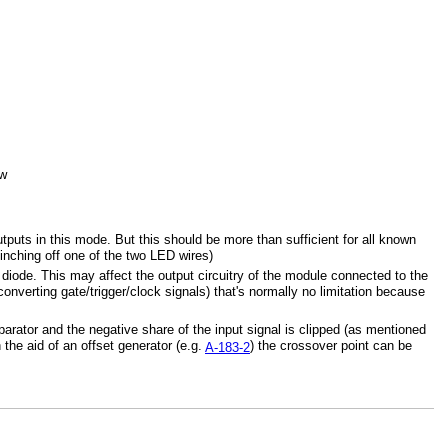
ow
puts in this mode. But this should be more than sufficient for all known
pinching off one of the two LED wires)
g diode. This may affect the output circuitry of the module connected to the
. converting gate/trigger/clock signals) that's normally no limitation because
arator and the negative share of the input signal is clipped (as mentioned
 the aid of an offset generator (e.g.
) the crossover point can be
A-183-2